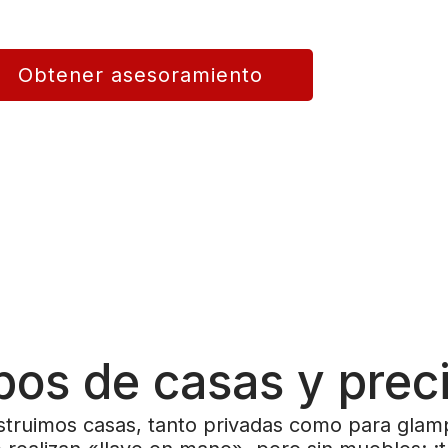
strucción de casas llave en mano
s y totalmente personalizadas.
Obtener asesoramiento
pos de casas y prec
truimos casas, tanto privadas como para glam