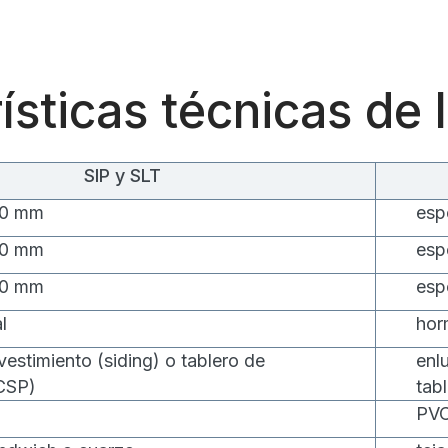
ísticas técnicas de 
SIP y SLT
00 mm
esp
50 mm
esp
20 mm
esp
l
hor
vestimiento (siding) o tablero de
enl
CSP)
tab
PVC