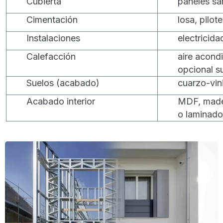
Cubierta
paneles sá
Cimentación
losa, pilot
Instalaciones
electricida
Calefacción
aire acond
opcional su
Suelos (acabado)
cuarzo-vin
Acabado interior
MDF, made
o laminado