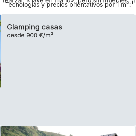
 realizan «llave en mano», pero sin muebles: ¡t
Tecnologías y precios orientativos por 1 m²:
Glamping casas
desde 900 €/m²