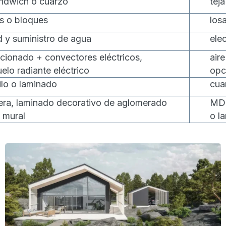
ndwich o cuarzo
tej
es o bloques
los
d y suministro de agua
elec
icionado + convectores eléctricos,
air
elo radiante eléctrico
opc
ilo o laminado
cua
ra, laminado decorativo de aglomerado
MDF
 mural
o l