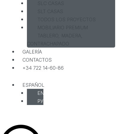
SLC CASAS
SLT CASAS
TODOS LOS PROYECTOS
MOBILIARIO PREMIUM
TABLERO, MADERA,
CONTRACHAPADO
GALERÍA
CONTACTOS
+34 722 14-60-86
ESPAÑOL
ENGLISH
РУССКИЙ
Whatsapp