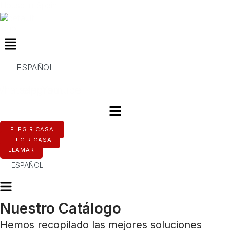
Ir
House in Spain
al
contenido
Menú
ESPAÑOL
hatsapp
Telegram
Youtube
ELEGIR CASA
ELEGIR CASA
LLAMAR
ESPAÑOL
Nuestro Catálogo
Hemos recopilado las mejores soluciones