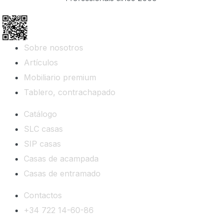
Sobre nosotros
Artículos
Mobiliario premium
Tablero, contrachapado
Catálogo
SLC casas
SIP casas
Casas de acampada
Casas de entramado
Contactos
+34 722 14-60-86