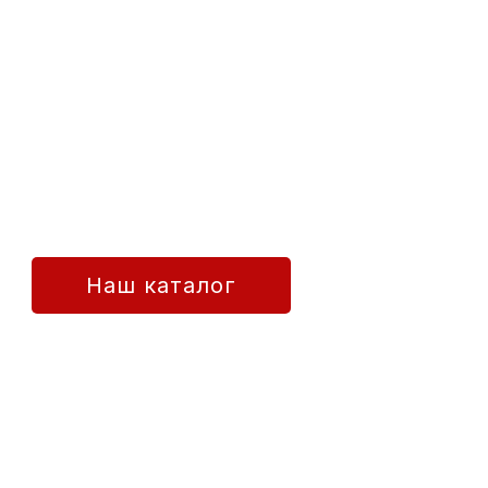
 ключа.
IP-технологии и технологии SLC
уту
Смотреть готовые проекты и цены
Наш каталог
Fabricación certificada CE