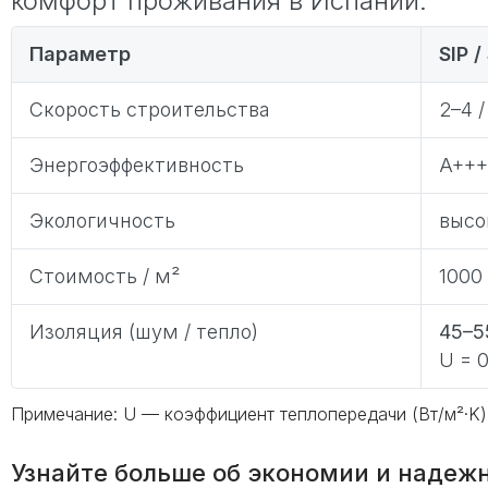
комфорт проживания в Испании.
Параметр
SIP /
Скорость строительства
2–4 
Энергоэффективность
A+++
Экологичность
высо
Стоимость / м²
1000 
Изоляция (шум / тепло)
45–5
U = 0
Примечание: U — коэффициент теплопередачи (Вт/м²·K)
Узнайте больше об экономии и надеж