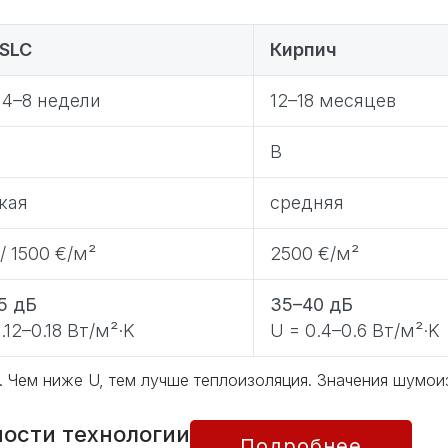
 SLC
Кирпич
/ 4–8 недели
12–18 месяцев
B
кая
средняя
/ 1500 €/м²
2500 €/м²
5 дБ
35–40 дБ
.12–0.18 Вт/м²·K
U = 0.4–0.6 Вт/м²·K
. Чем ниже U, тем лучше теплоизоляция. Значения шумои
ности технологии
Подробнее