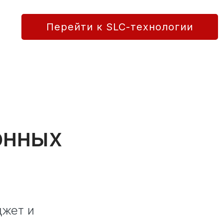
Перейти к SLC-технологии
онных
джет и