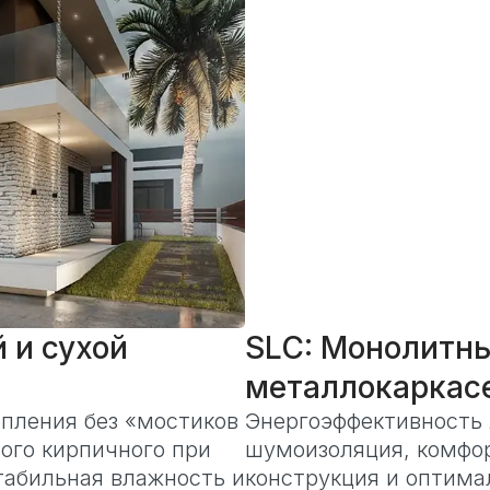
й и сухой
SLC: Монолитны
металлокаркасе
пления без «мостиков
Энергоэффективность 
ого кирпичного при
шумоизоляция, комфо
табильная влажность и
конструкция и оптима