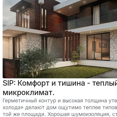
SIP: Комфорт и тишина - теплы
микроклимат.
Герметичный контур и высокая толщина уте
холода» делают дом ощутимо теплее типов
той же площади. Хорошая шумоизоляция, с