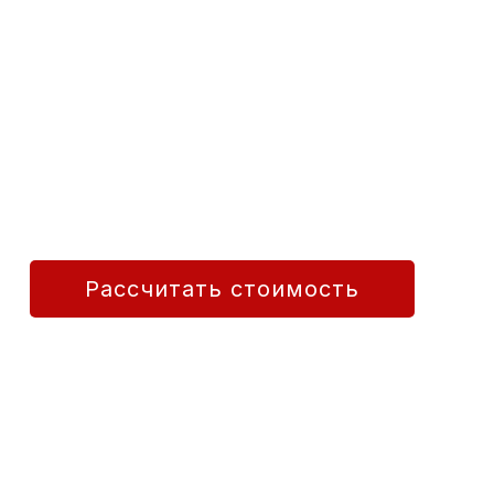
От проекта до
Строим современные дома по S
Фиксированная цена.
Узнайте стоимость своего дома за 1 мин
Рассчитать стоимость
REA
Seguro RC
Cumple CTE