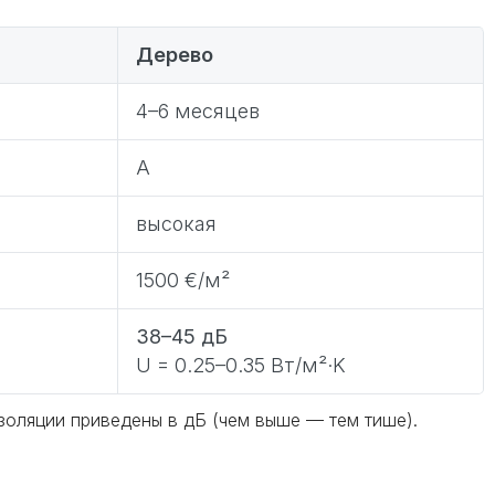
Дерево
4–6 месяцев
A
высокая
1500 €/м²
38–45 дБ
U = 0.25–0.35 Вт/м²·K
золяции приведены в дБ (чем выше — тем тише).