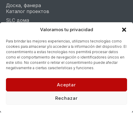
Доска, фанера
Каталог проектов
SLC дома
SIP дома
Valoramos tu privacidad
Дома для кемпинга
Para brindar las mejores experiencias, utilizamos tecnologías como
Фахверковые дома
cookies para almacenar y/o acceder a la información del dispositivo. El
consentimiento a estas tecnologías nos permitirá procesar datos
Контакты
como el comportamiento de navegación o identificadores únicos en
+34 722 14-60-86
este sitio. No consentir o retirar el consentimiento puede afectar
negativamente a ciertas características y funciones.
info@house-spain.com
Улица поэта Хосе Сервера-и-Грифолл, 12, 1-й
Aceptar
этаж, кабинет 7-А, Валенсия, 46013, Валенсия
Whatsapp
Telegram
Youtube
Rechazar
Узнайте стоимость своего дома за 1 минуту
Смета за 48 часов