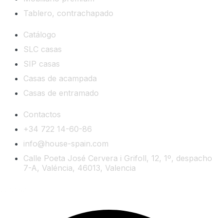
Tablero, contrachapado
Catálogo
SLC casas
SIP casas
Casas de acampada
Casas de entramado
Contactos
+34 722 14-60-86
info@house-spain.com
Calle Poeta José Cervera i Grifoll, 12, 1º, despacho
7-A, Valéncia, 46013, Valencia
Whatsapp