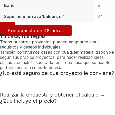
Baño
3
Superficie terraza/balcón, m²
24
Presupuesto en 48 horas
Tu casa, tus reglas
Todos nuestros proyectos pueden adaptarse a sus
requisitos y deseos individuales.
También construimos casas con cualquier material disponible
según sus propios proyectos, para hacer realidad ideas
únicas y cumplir el sueño de tener una casa que se adapte
perfectamente a su estilo de vida.
¿No está seguro de qué proyecto le conviene?
Realice nuestra breve encuesta de 2 minutos. Esto nos
ayudará a seleccionar la tecnología y el diseño ideales para
su presupuesto y su terreno.
Realizar la encuesta y obtener el cálculo →
¿Qué incluye el precio?
Valoramos la transparencia, por lo que hemos preparado con
antelación un desglose detallado del conjunto estándar de