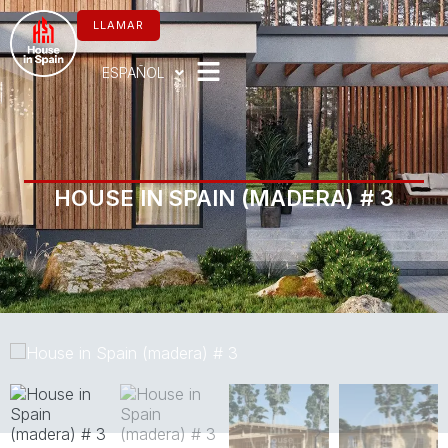
Ir
al
LLAMAR
contenido
ESPAÑOL
HOUSE IN SPAIN (MADERA) # 3