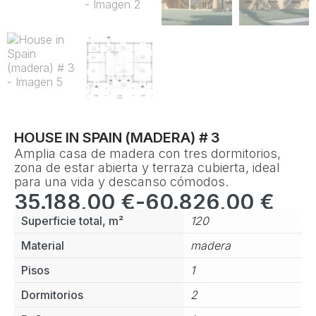
HOUSE IN SPAIN (MADERA) # 3
Amplia casa de madera con tres dormitorios,
zona de estar abierta y terraza cubierta, ideal
para una vida y descanso cómodos.
Rango
35.188,00
€
-
60.826,00
€
de
Superficie total, m²
120
precios:
desde
Material
madera
35.188,00 €
hasta
Pisos
1
60.826,00 €
Dormitorios
2