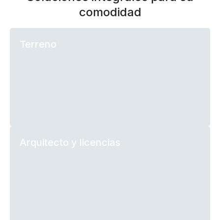
comodidad
Terreno
costo por hecho
Arquitecto y licencias
a 120 €/м²