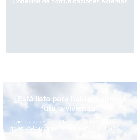
Conexión de comunicaciones externas
costo por hecho
¿Está listo para hablar sobre su
futura vivienda?
Envíenos su solicitud y le prepararemos un
presupuesto preliminar en un plazo de 48 horas.