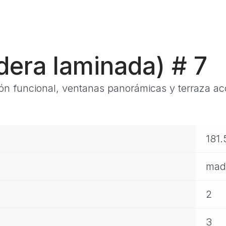
dera laminada) # 7
ón funcional, ventanas panorámicas y terraza ac
181.
mad
2
3