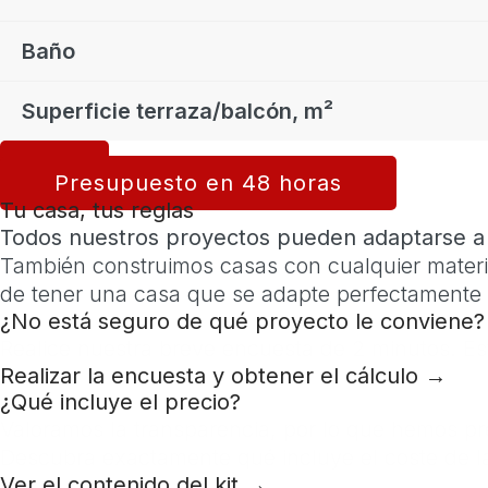
Baño
Superficie terraza/balcón, m²
Presupuesto en 48 horas
Tu casa, tus reglas
Todos nuestros proyectos pueden adaptarse a s
También construimos casas con cualquier materia
de tener una casa que se adapte perfectamente a
¿No está seguro de qué proyecto le conviene?
Realice nuestra breve encuesta de 2 minutos. Est
Realizar la encuesta y obtener el cálculo →
¿Qué incluye el precio?
Valoramos la transparencia, por lo que hemos pr
Descubra exactamente qué incluye el coste de l
Ver el contenido del kit →