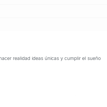
acer realidad ideas únicas y cumplir el sueño
iseño ideales para su presupuesto y su terreno.
 conjunto estándar de materiales y trabajos.