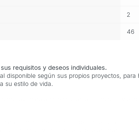
2
46
us requisitos y deseos individuales.
l disponible según sus propios proyectos, para h
 su estilo de vida.
o nos ayudará a seleccionar la tecnología y el d
eparado con antelación un desglose detallado del
a construcción y en qué se puede ahorrar.