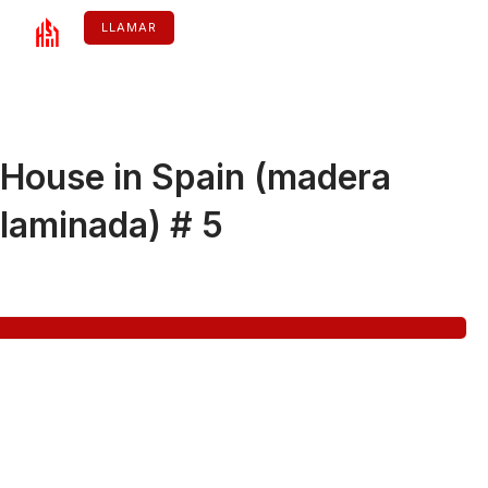
Ir
al
LLAMAR
contenido
ESPAÑOL
House in Spain (madera
laminada) # 5