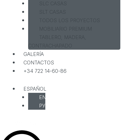
SLC CASAS
SLT CASAS
TODOS LOS PROYECTOS
MOBILIARIO PREMIUM
TABLERO, MADERA,
CONTRACHAPADO
GALERÍA
CONTACTOS
+34 722 14-60-86
ESPAÑOL
ENGLISH
РУССКИЙ
Whatsapp