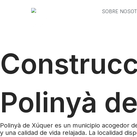
Ir
al
SOBRE NOSO
contenido
Construcc
Polinyà d
Polinyà de Xúquer es un municipio acogedor del
y una calidad de vida relajada. La localidad d