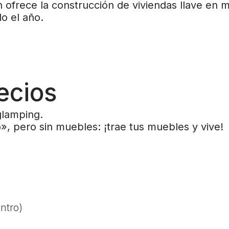
in ofrece la construcción de viviendas llave e
o el año.
ecios
glamping.
», pero sin muebles: ¡trae tus muebles y vive!
ntro)