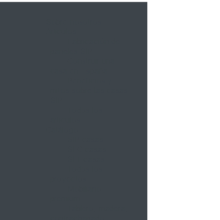
Sobre nosotros
Artículos
Fabricación de
paneles SIP
Construir una
casa en España
Beneficios y
mitos sobre las casas
SIP
Todos los
artículos
Catálogo
SIP casas
SLC casas
SLT casas
Todos los
proyectos
Mobiliario
premium
Tablero, madera,
contrachapado