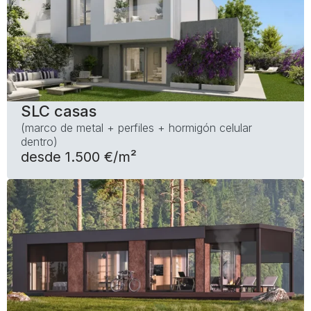
SLC casas
(marco de metal + perfiles + hormigón celular
dentro)
desde 1.500 €/m²