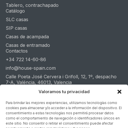
Tablero, contrachapado
Catálogo
SLC casas
SIP casas
Casas de acampada
Casas de entramado
Contactos
+34 722 14-60-86
info@house-spain.com
Calle Poeta José Cervera i Grifoll, 12, 1º, despacho
7-A, Valéncia, 46013, Valencia
Whatsapp
Telegram
Youtube
Valoramos tu privacidad
Para brindar las mejores experiencias, utilizamos tecnologías como
cookies para almacenar y/o acceder a la información del dispositivo. El
Averigüe el valor de su casa en 1 minuto
consentimiento a estas tecnologías nos permitirá procesar datos
Presupuesto en 48 horas
como el comportamiento de navegación o identificadores únicos en
este sitio. No consentir o retirar el consentimiento puede afectar