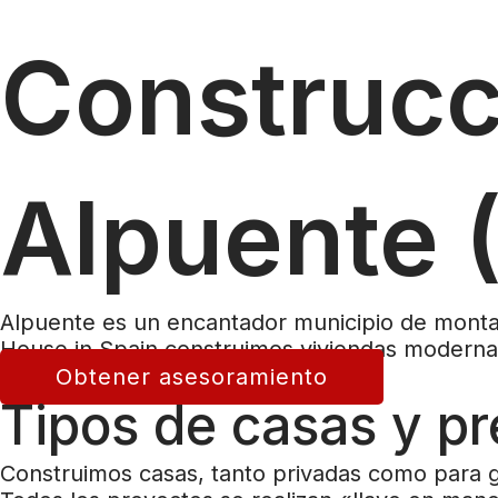
Construcc
Alpuente 
Alpuente es un encantador municipio de montaña
House in Spain construimos viviendas modernas 
Obtener asesoramiento
Tipos de casas y pr
Construimos casas, tanto privadas como para 