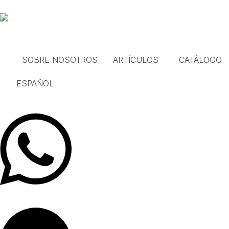
Ir
House in Spain
al
contenido
SOBRE NOSOTROS
ARTÍCULOS
CATÁLOGO
ESPAÑOL
Whatsapp
Telegram