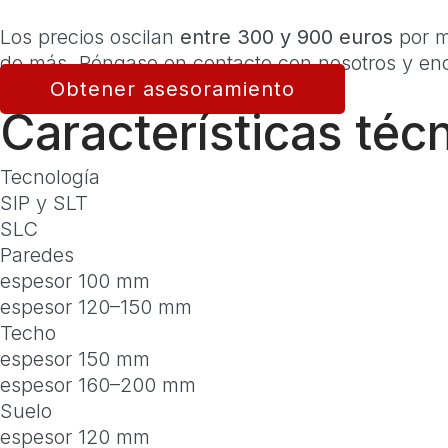
Los precios oscilan
entre 300 y 900 euros
por m
de más. Póngase en contacto con nosotros y enc
Obtener asesoramiento
Características téc
Tecnología
SIP y SLT
SLC
Paredes
espesor 100 mm
espesor 120–150 mm
Techo
espesor 150 mm
espesor 160–200 mm
Suelo
espesor 120 mm