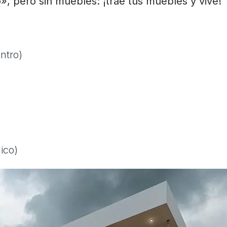
», pero sin muebles: ¡trae tus muebles y vive!
ntro)
ico)