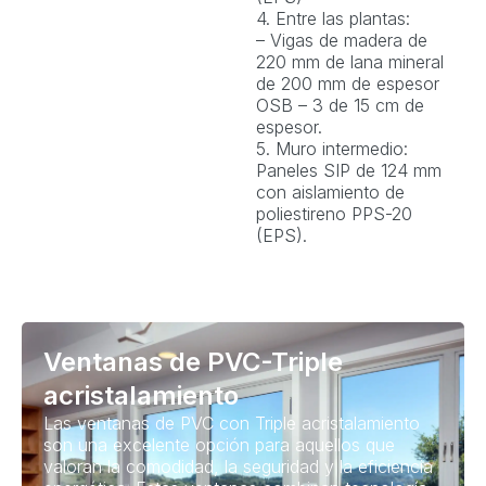
4. Entre las plantas:
– Vigas de madera de
220 mm de lana mineral
de 200 mm de espesor
OSB – 3 de 15 cm de
espesor.
5. Muro intermedio:
Paneles SIP de 124 mm
con aislamiento de
poliestireno PPS-20
(EPS).
Ventanas de PVC-Triple
acristalamiento
Las ventanas de PVC con Triple acristalamiento
son una excelente opción para aquellos que
valoran la comodidad, la seguridad y la eficiencia