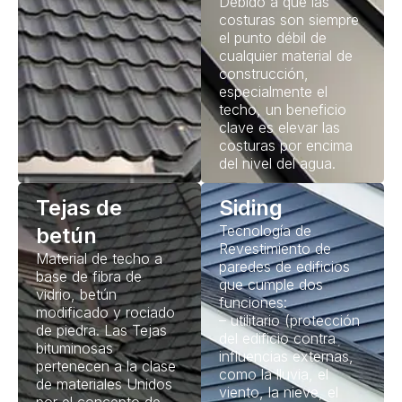
Debido a que las
costuras son siempre
el punto débil de
cualquier material de
construcción,
especialmente el
techo, un beneficio
clave es elevar las
costuras por encima
del nivel del agua.
Tejas de
Siding
Tecnología de
betún
Revestimiento de
Material de techo a
paredes de edificios
base de fibra de
que cumple dos
vidrio, betún
funciones:
modificado y rociado
– utilitario (protección
de piedra. Las Tejas
del edificio contra
bituminosas
influencias externas,
pertenecen a la clase
como la lluvia, el
de materiales Unidos
viento, la nieve, el