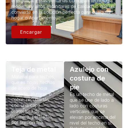
energética. Estas ventanas combinan tecnología
moderna y altos estándares de calidad, lo que las
convierte en la solución perfecta para cualquier
hogar o Apartamento.
Encargar
Teja de metal
Azulejo con
Material para techos,
costura de
que es hojas hechas
pie
de acero de hoja
delgada, aluminio o
Es un techo de metal
cobre, recubiertas
que se une de lado a
con una capa
lado con costuras
protectora de
verticales que se
polímero, perfiladas
elevan por encima del
por presión fría.
nivel del techo en sí.