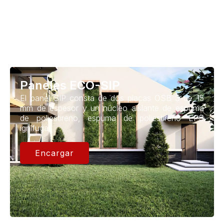
Paneles ECO-SIP
El panel SIP consta de dos placas OSB 3 de 15
mm de espesor y un núcleo aislante de espuma
de poliestireno, espuma de poliestireno EPS
ignífuga
Encargar