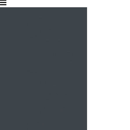
О компании
Статьи
Изготовление
SIP-панелей
Построить дом в
Испании
Преимущества и
мифы про SIP-дома
Все статьи
Каталог
SIP дома
SLC дома
SLT дома
Все проекты
Мебель
премиум-класса
Доска, брус,
фанера
Галерея
Контакты