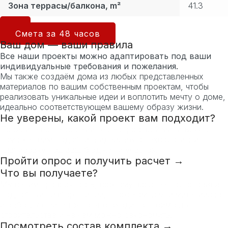
Зона террасы/балкона, m²
41.3
Смета за 48 часов
Ваш дом — ваши правила
Все наши проекты можно адаптировать под ваши
индивидуальные требования и пожелания.
Мы также создаём дома из любых представленных
материалов по вашим собственным проектам, чтобы
реализовать уникальные идеи и воплотить мечту о доме,
идеально соответствующем вашему образу жизни.
Не уверены, какой проект вам подходит?
Пройдите наш короткий тест-опрос за 2 минуты. Это
поможет нам подобрать идеальную технологию и
планировку под ваш бюджет и участок.
Пройти опрос и получить расчет →
Что вы получаете?
Мы ценим прозрачность, поэтому заранее подготовили
подробный разбор стандартного комплекта материалов
и работ. Узнайте точно, что входит в стоимость
строительства и на чем можно сэкономить.
Посмотреть состав комплекта →