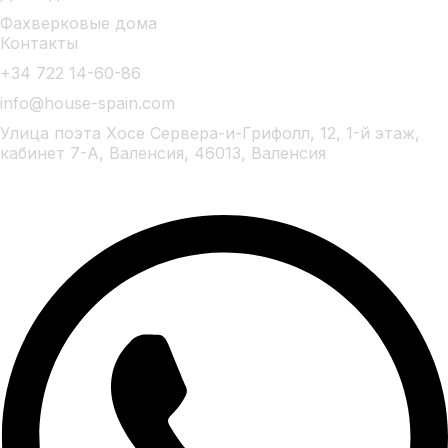
Фахверковые дома
Контакты
+34 722 14-60-86
info@house-spain.com
Улица поэта Хосе Сервера-и-Грифолл, 12, 1-й этаж,
кабинет 7-А, Валенсия, 46013, Валенсия
Whatsapp