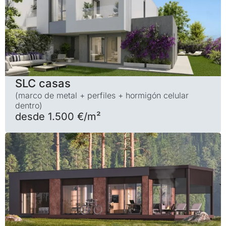
SLC casas
(marco de metal + perfiles + hormigón celular
dentro)
desde 1.500 €/m²