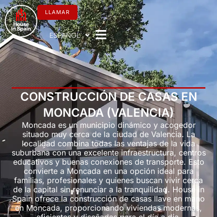
Ir
al
LLAMAR
contenido
ESPAÑOL
CONSTRUCCIÓN DE CASAS EN
MONCADA (VALENCIA)
Moncada es un municipio dinámico y acogedor
situado muy cerca de la ciudad de Valencia. La
localidad combina todas las ventajas de la vida
suburbana con una excelente infraestructura, centros
educativos y buenas conexiones de transporte. Esto
convierte a Moncada en una opción ideal para
familias, profesionales y quienes buscan vivir cerca
de la capital sin renunciar a la tranquilidad. House in
Spain ofrece la construcción de casas llave en mano
en Moncada, proporcionando viviendas modernas,