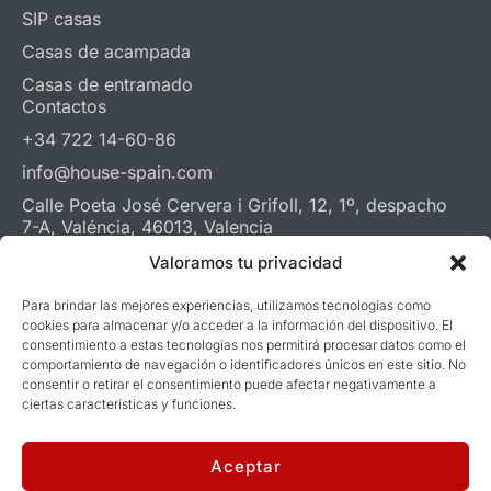
SIP casas
Casas de acampada
Casas de entramado
Contactos
+34 722 14-60-86
info@house-spain.com
Calle Poeta José Cervera i Grifoll, 12, 1º, despacho
7-A, Valéncia, 46013, Valencia
Whatsapp
Telegram
Youtube
Valoramos tu privacidad
Para brindar las mejores experiencias, utilizamos tecnologías como
cookies para almacenar y/o acceder a la información del dispositivo. El
Averigüe el valor de su casa en 1 minuto
consentimiento a estas tecnologías nos permitirá procesar datos como el
Presupuesto en 48 horas
comportamiento de navegación o identificadores únicos en este sitio. No
consentir o retirar el consentimiento puede afectar negativamente a
ciertas características y funciones.
© 2026. House in Spain.
Política de privacidad
.
Desarrollo y diseño
Webalf.com
Aceptar