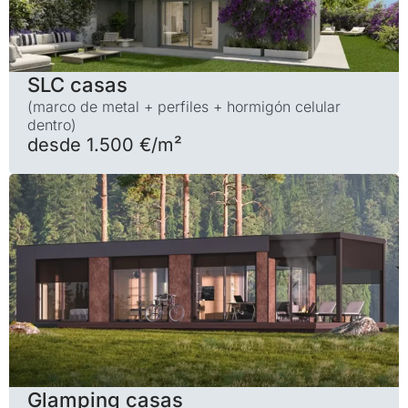
SLC casas
(marco de metal + perfiles + hormigón celular
dentro)
desde 1.500 €/m²
Glamping casas