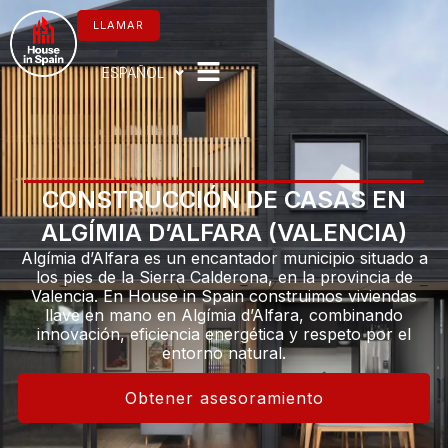
Ir
al
LLAMAR
contenido
ESPAÑOL
CONSTRUCCIÓN DE CASAS EN
ALGÍMIA D’ALFARA (VALENCIA)
Algímia d’Alfara es un encantador municipio situado a
los pies de la Sierra Calderona, en la provincia de
Valencia. En House in Spain construimos viviendas
llave en mano en Algímia d’Alfara, combinando
innovación, eficiencia energética y respeto por el
entorno natural.
Obtener asesoramiento