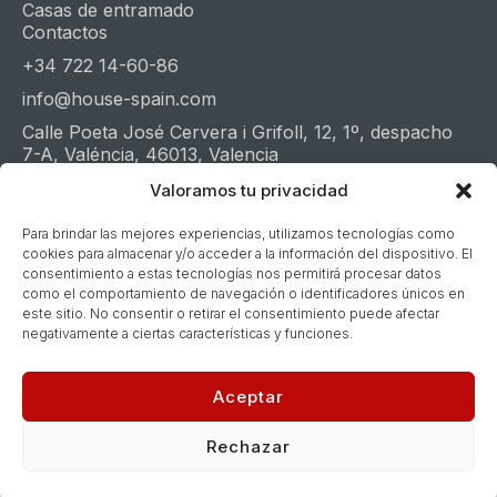
Casas de entramado
Contactos
+34 722 14-60-86
info@house-spain.com
Calle Poeta José Cervera i Grifoll, 12, 1º, despacho
7-A, Valéncia, 46013, Valencia
Whatsapp
Telegram
Youtube
Valoramos tu privacidad
Para brindar las mejores experiencias, utilizamos tecnologías como
cookies para almacenar y/o acceder a la información del dispositivo. El
Averigüe el valor de su casa en 1 minuto
consentimiento a estas tecnologías nos permitirá procesar datos
Presupuesto en 48 horas
como el comportamiento de navegación o identificadores únicos en
este sitio. No consentir o retirar el consentimiento puede afectar
negativamente a ciertas características y funciones.
© 2026. House in Spain.
Política de privacidad
.
Desarrollo y diseño
Webalf.com
Aceptar
Rechazar