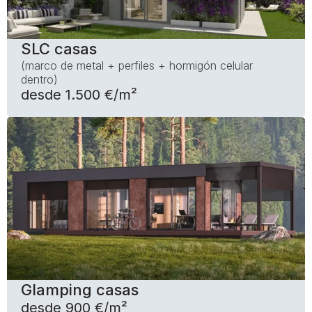
SLC casas
(marco de metal + perfiles + hormigón celular
dentro)
desde 1.500 €/m²
Glamping casas
desde 900 €/m²